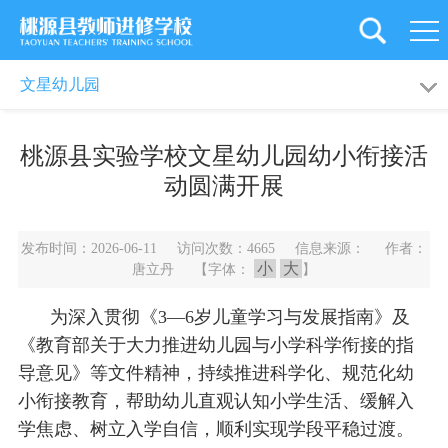
首
页
学
走进文星
园所新闻
文星幼儿园
校
党
桃源县实验学校文星幼儿园幼小衔接活
概
建
新
动圆满开展
况
引
闻
教
发布时间：2026-06-11 访问次数：4665 信息来源： 作者：
领
资
工
教
小
大
唐立丹 【字体：
】
讯
之
育
师
为深入贯彻《3—6岁儿童学习与发展指南》及
家
科
《教育部关于大力推进幼儿园与小学科学衔接的指
资
旗
导意见》等文件精神，持续推进科学化、规范化幼
研
培
下
后
小衔接教育，帮助幼儿直观认知小学生活、缓解入
学焦虑、树立入学自信，顺利实现学段平稳过渡。
训
学
勤