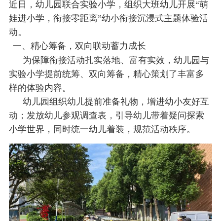
近日，幼儿园联合实验小学，组织大班
幼儿开展“萌
校
保
娃进小学，衔接零距离”幼小衔接沉浸式主题体验活
动。
障
一、精心筹备，双向联动蓄力成长
为保障衔接活动扎实落地、富有实效，幼儿园与
实验小学提前统筹、双向筹备，精心策划了丰富多
样的体验内容。
幼儿园组织幼儿提前准备礼物，增进幼小友好互
动；发放幼儿参观调查表，引导幼儿带着疑问探索
小学世界，同时统一幼儿着装，规范活动秩序。