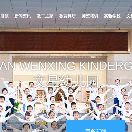
建引领
新闻资讯
教工之家
教育科研
师资培训
实验学校
文
AN WENXING KINDER
文星幼儿园
走进文星
园所新闻