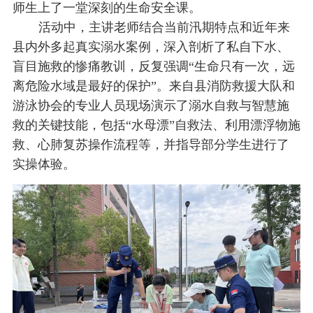
师生上了一堂深刻的生命安全课。
校
保
活动中，主讲老师结合当前汛期特点和近年来
县内外多起真实溺水案例，深入剖析了私自下水、
障
盲目施救的惨痛教训，反复强调“生命只有一次，远
离危险水域是最好的保护”。来自县消防救援大队和
游泳协会的专业人员现场演示了溺水自救与智慧施
救的关键技能，包括“水母漂”自救法、利用漂浮物施
救、心肺复苏操作流程等，并指导部分学生进行了
实操体验。