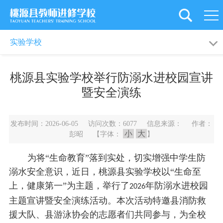
首
页
学
学校概况
校园动态
实验学校
校
党
德育天地
教育科研
桃源县实验学校举行防溺水进校园宣讲
概
建
新
暨安全演练
况
引
闻
教
艺体园地
成绩荣誉
发布时间：2026-06-05 访问次数：6077 信息来源： 作者：
领
资
工
教
小
大
彭昭 【字体：
】
讯
之
育
师
为将“生命教育”落到实处，切实增强中学生防
家
科
溺水安全意识，近日，桃源县实验学校以“生命至
资
旗
上，健康第一”为主题，举行了
年防溺水进校园
2026
研
培
下
后
主题宣讲暨安全演练活动。本次活动特邀县消防救
援大队、县游泳协会的志愿者们共同参与，为全校
训
学
勤