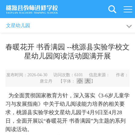
首
页
学
走进文星
园所新闻
文星幼儿园
校
党
春暖花开 书香满园 --桃源县实验学校文
概
建
新
星幼儿园阅读活动圆满开展
况
引
闻
教
发布时间：2026-04-30 访问次数：6101 信息来源： 作者：
领
资
工
教
小
大
唐立丹 【字体：
】
讯
之
育
师
为全面贯彻国家教育方针，深入落实《3-6岁儿童学
家
科
习与发展指南》中关于幼儿阅读能力培养的相关要
资
旗
求，桃源县实验学校文星幼儿园于4月9日至4月28
研
培
下
后
日，全面开展以“春暖花开 书香满园”为主题的系列
阅读活动。
训
学
勤