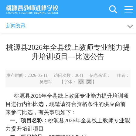
首
页
学
新闻动态
通知公告
新闻资讯
校
党
桃源县2026年全县线上教师专业能力提
概
建
新
升培训项目---比选公告
况
引
闻
教
发布时间：2026-05-11 访问次数：3641 信息来源： 作者：
领
资
工
教
小
大
吴志军 【字体：
】
讯
之
育
师
桃源县2026年全县线上教师专业能力提升培训项
目进行内部比选，现邀请符合资格条件的供应商前
家
科
资
旗
来参与比选，有关事项如下：
研
培
下
后
一、
项目名称：
桃源县2026年全县线上教师专业能
力提升培训项目
训
学
勤