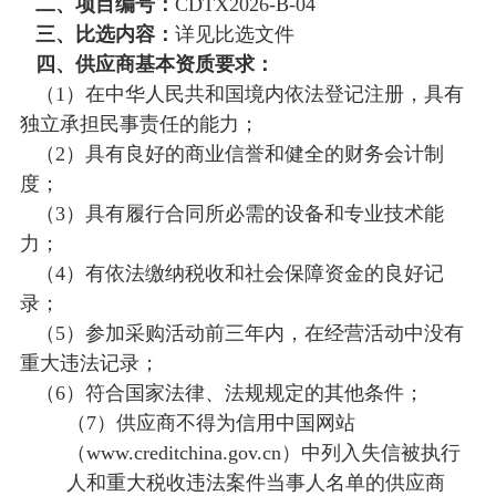
二、项目编号：
CDTX2026-B-04
三、比选内容：
详见比选文件
校
保
四
、供应商
基本
资质要求：
障
（1）在中华人民共和国境内依法登记注册，具有
独立承担民事责任的能力；
（2）具有良好的商业信誉和健全的财务会计制
度；
（3）具有履行合同所必需的设备和专业技术能
力；
（4）有依法缴纳税收和社会保障资金的良好记
录；
（5）参加采购活动前三年内，在经营活动中没有
重大违法记录；
（6）符合国家法律、法规规定的其他条件；
（7）供应商不得为信用中国网站
（www.creditchina.gov.cn）中列入失信被执行
人和重大税收违法案件当事人名单的供应商