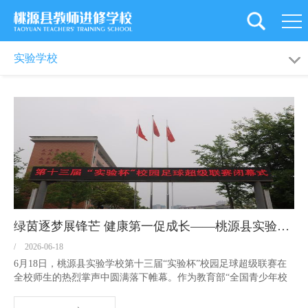
首
页
学
学校概况
校园动态
实验学校
校
党
德育天地
教育科研
概
建
新
况
引
闻
教
艺体园地
成绩荣誉
领
资
工
教
讯
之
育
师
绿茵逐梦展锋芒 健康第一促成长——桃源县实验学校第十三届“实验杯”校园足球超级联赛圆满闭幕
家
科
资
旗
/
2026-06-18
6月18日，桃源县实验学校第十三届“实验杯”校园足球超级联赛在
研
培
下
后
全校师生的热烈掌声中圆满落下帷幕。作为教育部“全国青少年校
园足球特色学校”，我校已连续十三年深耕校园足球沃土。本届联
训
学
勤
赛历时近四个月，全校百余支队伍驰骋绿茵、奋勇争先，3500余名